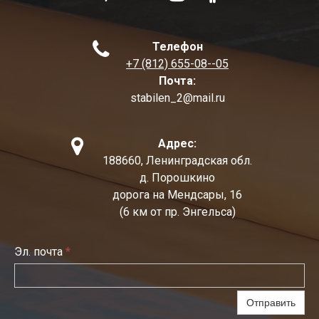

Телефон
+7 (812) 655-08--05
Почта:
stabilen_2@mail.ru

Адрес:
188660, Ленинградская обл.
д. Порошкино
дорога на Мендсары, 16
(6 км от пр. Энгельса)
Эл. почта
*
Отправить